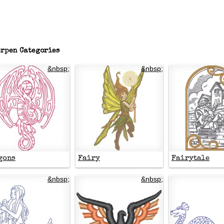
rpen Categories
&nbsp;
&nbsp;
gons
Fairy
Fairytale
&nbsp;
&nbsp;