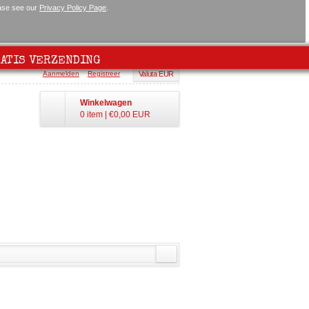
ease see our
Privacy Policy Page
.
ATIS VERZENDING
Aanmelden
Registreer
Valuta EUR
Winkelwagen
0 item
|
€0,00
EUR