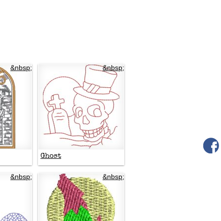
&nbsp;
&nbsp;
Ghost
&nbsp;
&nbsp;