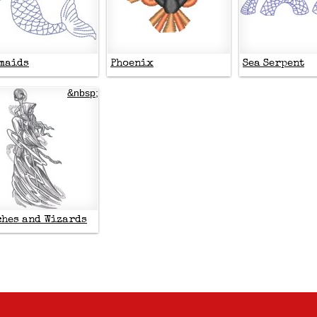
maids
Phoenix
Sea Serpent
&nbsp;
ches and Wizards