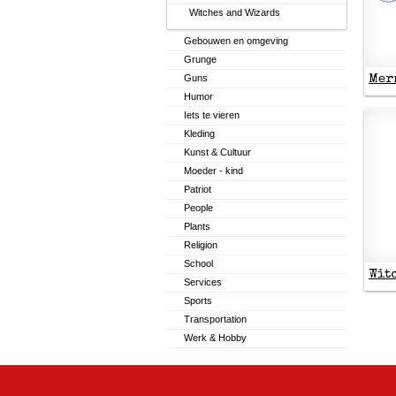
Witches and Wizards
Gebouwen en omgeving
Grunge
Guns
Mer
Humor
Iets te vieren
Kleding
Kunst & Cultuur
Moeder - kind
Patriot
People
Plants
Religion
School
Wit
Services
Sports
Transportation
Werk & Hobby