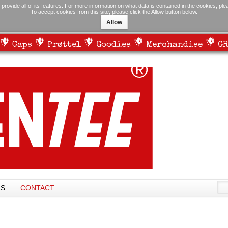
 provide all of its features. For more information on what data is contained in the cookies, pl
To accept cookies from this site, please click the Allow button below.
Allow
Caps
Prøttel
Goodies
Merchandise
GR
NS
CONTACT