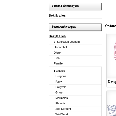
Winkel Ontwerpen
Bekijk alles
Ontwe
Stock ontwerpen
Bekijk alles
1. Sportclub Lochem
Decoratief
Dieren
Eten
Familie
Fantasie
Dragons
Fairy
Dra
Fairytale
Ghost
Mermaids
Phoenix
Sea Serpent
Wild West