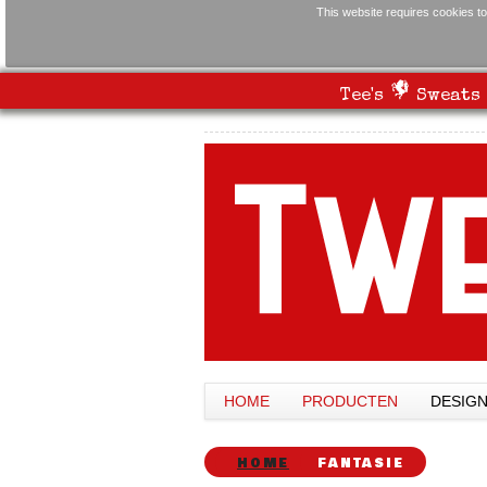
This website requires cookies to
Tee's
Sweats
HOME
PRODUCTEN
DESIG
HOME
FANTASIE