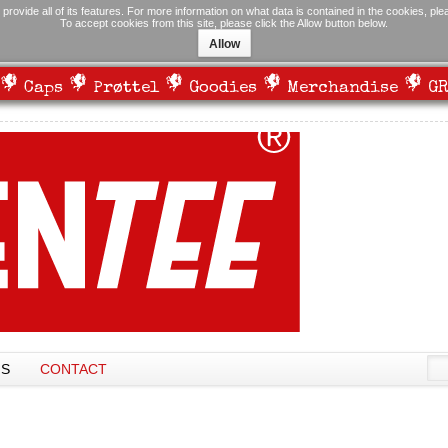
 provide all of its features. For more information on what data is contained in the cookies, pl
To accept cookies from this site, please click the Allow button below.
Allow
Caps
Prøttel
Goodies
Merchandise
GR
NS
CONTACT