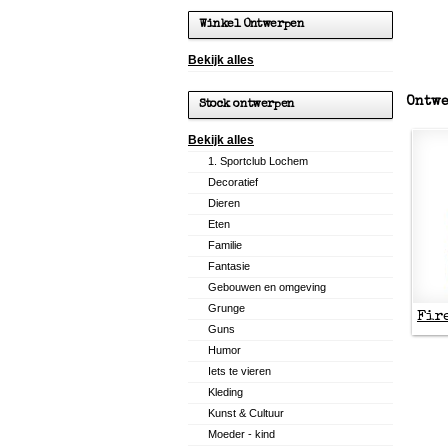
Winkel Ontwerpen
Bekijk alles
Ontwe
Stock ontwerpen
Bekijk alles
1. Sportclub Lochem
Decoratief
Dieren
Eten
Familie
Fantasie
Gebouwen en omgeving
Grunge
Fir
Guns
Humor
Iets te vieren
Kleding
Kunst & Cultuur
Moeder - kind