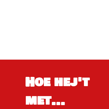
Hoe hej't
met...