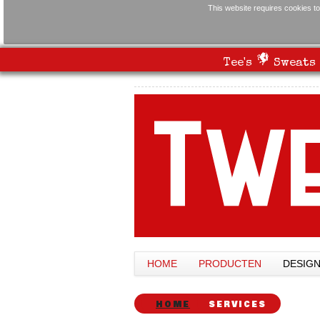
This website requires cookies to
Tee's
Sweats
HOME
PRODUCTEN
DESIG
HOME
SERVICES