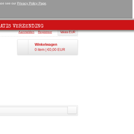
ease see our
Privacy Policy Page
.
ATIS VERZENDING
Aanmelden
Registreer
Valuta EUR
Winkelwagen
0 item
|
€0,00
EUR