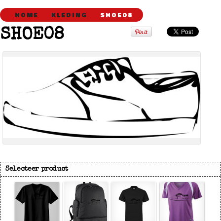
HOME
KLEDING
SHOE08
SHOE08
view all customizable products
Selecteer product