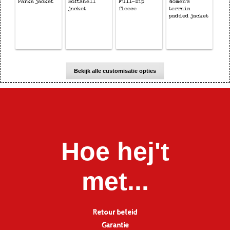
Parka jacket
Softshell
Full-zip
Women's
jacket
fleece
terrain
padded jacket
Bekijk alle customisatie opties
Hoe hej't
met...
Retour beleid
Garantie