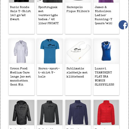
Basic Ronde
Sportrugzak
Herenpolo
James &
Hals T-Shirt
met
Pique Nilton's
Nicholson
140 gr/m2
verstevigde
Ladies'
Zwart
bodem / 42
Running-T
liter PROACT
(paars/wit)
Orcon Food
Heren-sport-
Sublimatie
Luanvi
Medium Care
t-shirt V-
slabbetje met
TEAMSHIRT
lange jas met
hals
klitteband
PLAY SRA
manchetten
WOMEN
Gent Wit
SLEEVELESS